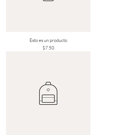
Esto es un producto
Precio
$7.50