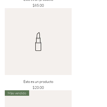
Precio
$85.00
Esto es un producto
Precio
$20.00
Más vendido