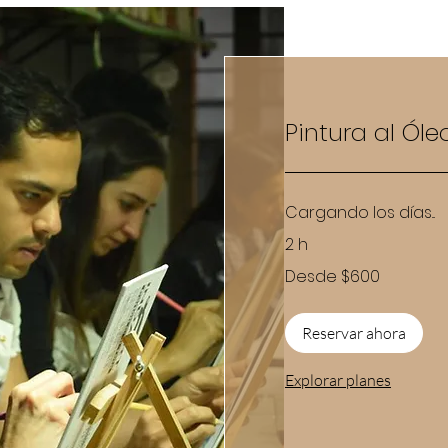
Pintura al Óle
Cargando los días...
2 h
Desde
Desde $600
600
pesos
mexicanos
Reservar ahora
Explorar planes