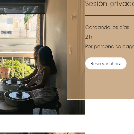
Sesión privad
Cargando los días...
2 h
Por
Por persona se pag
persona
se
paga
$950
Reservar ahora