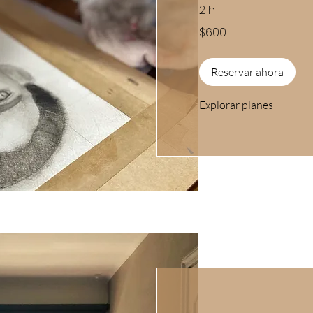
2 h
600
$600
pesos
mexicanos
Reservar ahora
Explorar planes