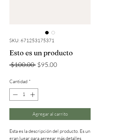
SKU: 671253175371
Esto es un producto
Precio
Precio
 $100.00 
$95.00
de
Cantidad
*
oferta
Agregar al carrito
Esta es la descripción del producto. Es un
gran lugar para agregar más detalles